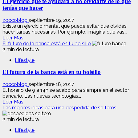
El ejercicio que te ayudará a no olvidarte de lo que
mejor
opción
tenías que hacer
ante
la
zoccoblog
septiembre 19, 2017
regla?
Existe un ejercicio mental que puede evitar que olvides
hacer tareas necesarias. Por ejemplo, imagina que vas...
Leer
Leer Más
más
El futuro de la banca está en tu bolsillo
acerca
2 min de lectura
de
Lifestyle
El
ejercicio
El futuro de la banca está en tu bolsillo
que
te
ayudará
zoccoblog
septiembre 18, 2017
a
El horario de 9 a 14h se acabó para siempre en el sector
no
bancario. Las nuevas tecnologías...
Leer
olvidarte
Leer Más
más
de
Las mejores ideas para una despedida de solteros
acerca
lo
de
que
2 min de lectura
El
tenías
Lifestyle
futuro
que
de
hacer