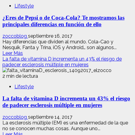
beneficios
Lifestyle
de
los
¿Eres de Pepsi o de Coca-Cola? Te mostramos las
cigarrillos
sin
principales diferencias en función de ello
nicotina
zoccoblog
septiembre 16, 2017
Hay diferencias que dividen al mundo. Cola-Cao y
Nesquik, Fanta y Trina, iOS y Android… son algunos...
Leer
Leer Más
más
La falta de vitamina D incrementa un 43% el riesgo de
acerca
padecer esclerosis múltiple en mujeres
de
¿Eres
2 min de lectura
de
Lifestyle
Pepsi
o
La falta de vitamina D incrementa un 43% el riesgo
de
Coca-
de padecer esclerosis múltiple en mujeres
Cola?
Te
zoccoblog
septiembre 14, 2017
mostramos
La esclerosis múltiple (EM) es una enfermedad de la que
las
no se conocen muchas cosas. Aunque uno...
principales
Leer
Leer Más