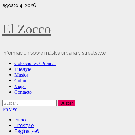
Saltar
agosto 4, 2026
al
contenido
El Zocco
Información sobre música urbana y streetstyle
Menú
Colecciones / Prendas
principal
Lifestyle
Música
Cultura
Viajar
Contacto
Buscar:
En vivo
Inicio
Lifestyle
Página 756