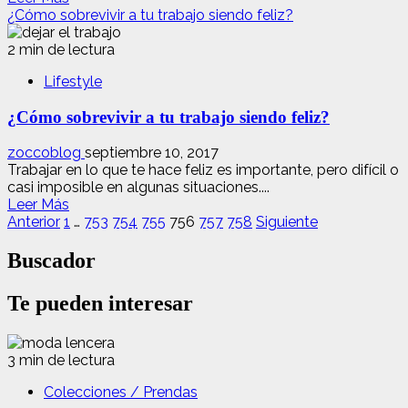
diferencias
más
¿Cómo sobrevivir a tu trabajo siendo feliz?
en
acerca
función
de
2 min de lectura
de
La
ello
Lifestyle
falta
de
¿Cómo sobrevivir a tu trabajo siendo feliz?
vitamina
D
incrementa
zoccoblog
septiembre 10, 2017
un
Trabajar en lo que te hace feliz es importante, pero difícil o
43%
casi imposible en algunas situaciones....
Leer
el
Leer Más
Paginación
más
riesgo
Anterior
1
…
753
754
755
756
757
758
Siguiente
acerca
de
de
de
padecer
Buscador
entradas
¿Cómo
esclerosis
sobrevivir
múltiple
Te pueden interesar
a
en
tu
mujeres
trabajo
siendo
3 min de lectura
feliz?
Colecciones / Prendas