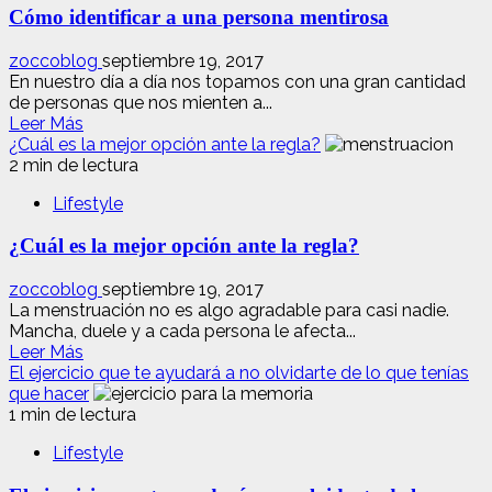
Cómo identificar a una persona mentirosa
de
sabiduría
que
zoccoblog
septiembre 19, 2017
tienes
En nuestro día a día nos topamos con una gran cantidad
a
de personas que nos mienten a...
Leer
tu
Leer Más
más
alcance
¿Cuál es la mejor opción ante la regla?
acerca
y
2 min de lectura
de
no
Lifestyle
Cómo
te
identificar
das
¿Cuál es la mejor opción ante la regla?
a
cuenta
una
persona
zoccoblog
septiembre 19, 2017
mentirosa
La menstruación no es algo agradable para casi nadie.
Mancha, duele y a cada persona le afecta...
Leer
Leer Más
más
El ejercicio que te ayudará a no olvidarte de lo que tenías
acerca
que hacer
de
1 min de lectura
¿Cuál
Lifestyle
es
la