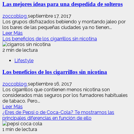
Las mejores ideas para una despedida de solteros
la
banca
está
zoccoblog
septiembre 17, 2017
en
Los grupos disfrazados bebiendo y montando jaleo por
tu
los bares de las pequeñas ciudades ya no tienen...
Leer
bolsillo
Leer Más
más
Los beneficios de los cigarrillos sin nicotina
acerca
de
2 min de lectura
Las
Lifestyle
mejores
ideas
Los beneficios de los cigarrillos sin nicotina
para
una
despedida
zoccoblog
septiembre 16, 2017
de
Los cigarrillos que contienen menos nicotina son
solteros
considerados más seguros por los fumadores habituales
de tabaco. Pero...
Leer
Leer Más
más
¿Eres de Pepsi o de Coca-Cola? Te mostramos las
acerca
principales diferencias en función de ello
de
Los
1 min de lectura