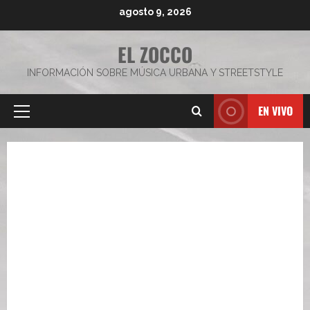
Saltar
agosto 9, 2026
al
contenido
EL ZOCCO
INFORMACIÓN SOBRE MÚSICA URBANA Y STREETSTYLE
EN VIVO
Menú
principal