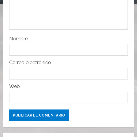
e
e
n
Nombre
t
r
Correo electrónico
a
d
Web
a
s