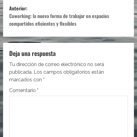
N
Anterior:
a
Coworking: la nueva forma de trabajar en espacios
compartidos eficientes y flexibles
v
e
Deja una respuesta
g
Tu dirección de correo electrónico no será
a
publicada.
Los campos obligatorios están
c
marcados con
*
Comentario
*
i
ó
n
d