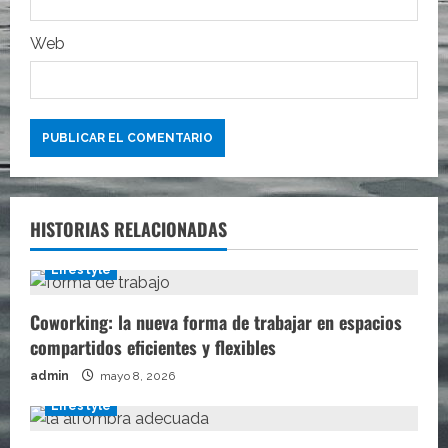
a
Web
s
HISTORIAS RELACIONADAS
Lifestyle
Coworking: la nueva forma de trabajar en espacios
compartidos eficientes y flexibles
admin
mayo 8, 2026
Lifestyle