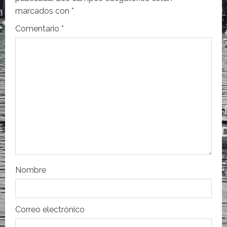
i
marcados con
*
ó
Comentario
*
n
d
e
e
n
t
r
Nombre
a
Correo electrónico
d