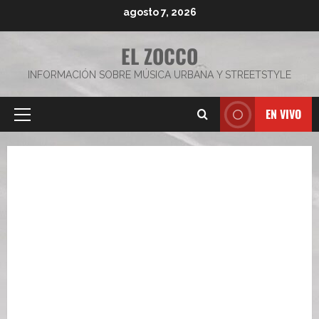
Saltar
agosto 7, 2026
al
contenido
EL ZOCCO
INFORMACIÓN SOBRE MÚSICA URBANA Y STREETSTYLE
EN VIVO
Menú
principal