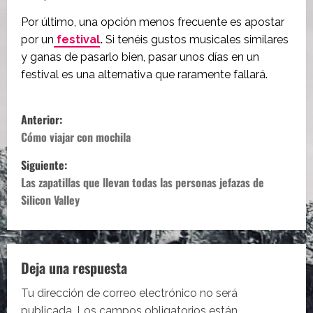
Por último, una opción menos frecuente es apostar
por un
festival
.
Si tenéis gustos musicales similares
y ganas de pasarlo bien, pasar unos días en un
festival es una alternativa que raramente fallará.
N
Anterior:
a
Cómo viajar con mochila
Siguiente:
v
Las zapatillas que llevan todas las personas jefazas de
e
Silicon Valley
g
a
Deja una respuesta
c
Tu dirección de correo electrónico no será
publicada.
Los campos obligatorios están