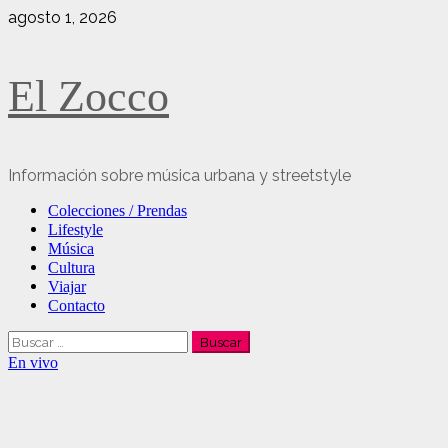
Saltar
agosto 1, 2026
al
contenido
El Zocco
Información sobre música urbana y streetstyle
Menú
Colecciones / Prendas
principal
Lifestyle
Música
Cultura
Viajar
Contacto
Buscar:
En vivo