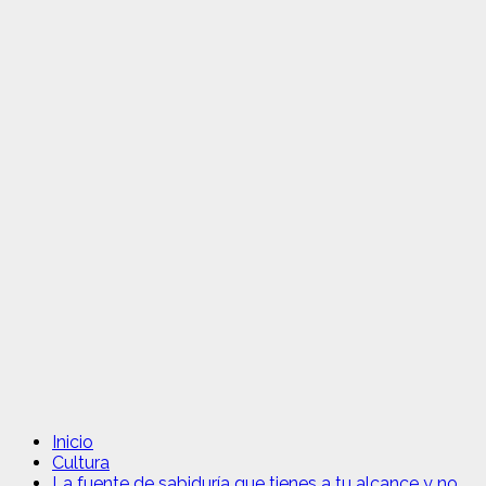
Inicio
Cultura
La fuente de sabiduría que tienes a tu alcance y no