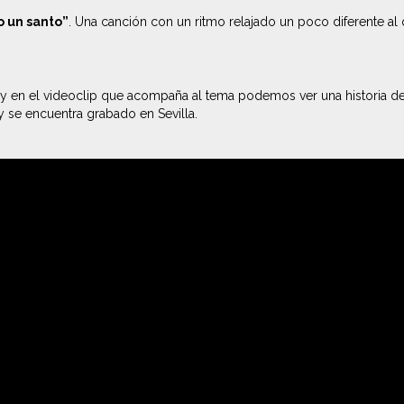
o un santo”
. Una canción con un ritmo relajado un poco diferente a
a y en el videoclip que acompaña al tema podemos ver una historia de 
y se encuentra grabado en Sevilla.