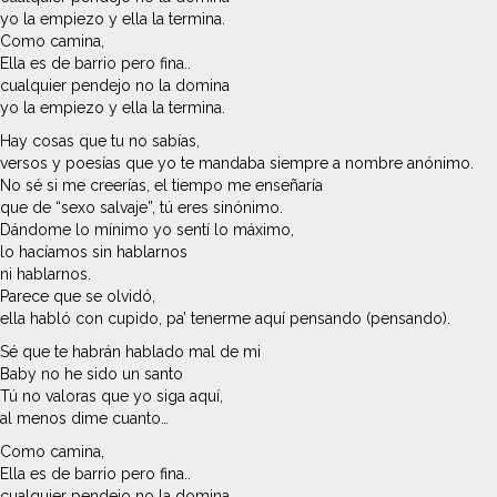
yo la empiezo y ella la termina.
Como camina,
Ella es de barrio pero fina..
cualquier pendejo no la domina
yo la empiezo y ella la termina.
Hay cosas que tu no sabías,
versos y poesías que yo te mandaba siempre a nombre anónimo.
No sé si me creerías, el tiempo me enseñaría
que de “sexo salvaje”, tú eres sinónimo.
Dándome lo mínimo yo sentí lo máximo,
lo hacíamos sin hablarnos
ni hablarnos.
Parece que se olvidó,
ella habló con cupido, pa’ tenerme aquí pensando (pensando).
Sé que te habrán hablado mal de mi
Baby no he sido un santo
Tú no valoras que yo siga aquí,
al menos dime cuanto…
Como camina,
Ella es de barrio pero fina..
cualquier pendejo no la domina