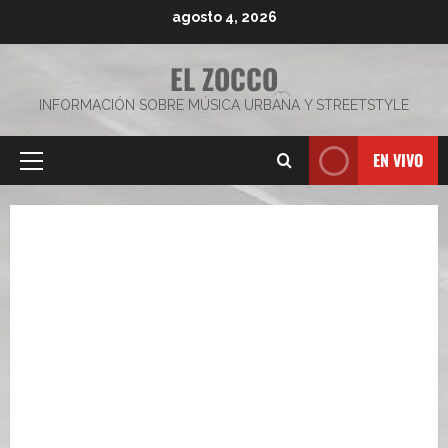
Saltar
agosto 4, 2026
al
contenido
EL ZOCCO
INFORMACIÓN SOBRE MÚSICA URBANA Y STREETSTYLE
EN VIVO
Menú
principal