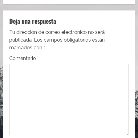
a
c
Deja una respuesta
i
Tu dirección de correo electrónico no será
publicada.
Los campos obligatorios están
ó
marcados con
*
n
Comentario
*
d
e
e
n
t