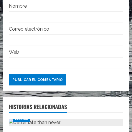
r
Nombre
a
d
Correo electrónico
a
s
Web
HISTORIAS RELACIONADAS
Música