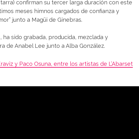
(guitarra) confirman su tercer larga duración con este
últimos meses himnos cargados de confianza y
mor” junto a Magüi de Ginebras.
, ha sido grabada, producida, mezclada y
ra de Anabel Lee junto a Alba González.
aviz y Paco Osuna, entre los artistas de L’Abarset