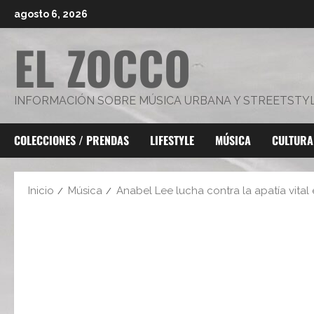
Saltar
agosto 6, 2026
al
EL ZOCCO
contenido
INFORMACIÓN SOBRE MÚSICA URBANA Y STREETSTY
COLECCIONES / PRENDAS
LIFESTYLE
MÚSICA
CULTURA
Inicio
Música
Anabel Lee lucha contra la apatía vital