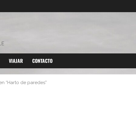
LE
VIAJAR
CONTACTO
 en “Harto de paredes”