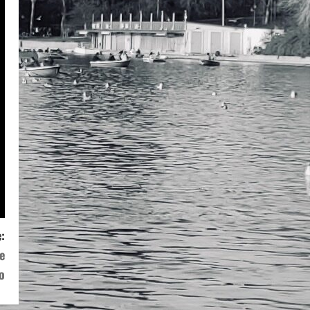
:
e
o