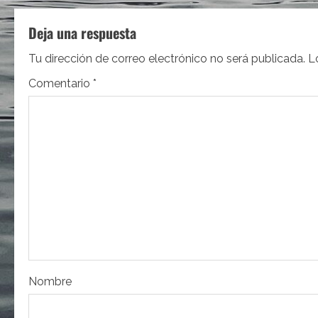
e
Deja una respuesta
g
Tu dirección de correo electrónico no será publicada.
L
a
Comentario
*
c
i
ó
n
d
e
e
Nombre
n