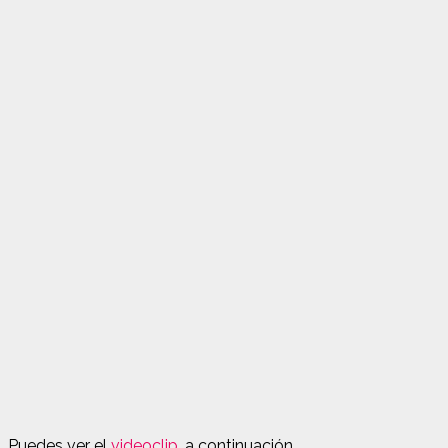
Puedes ver el
videoclip
, a continuación.