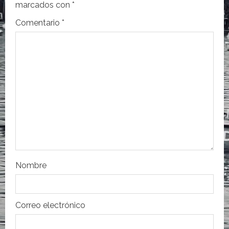
ó
marcados con
*
n
Comentario
*
d
e
e
n
t
r
Nombre
a
d
Correo electrónico
a