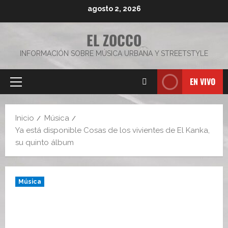
Saltar
agosto 2, 2026
al
contenido
EL ZOCCO
INFORMACIÓN SOBRE MÚSICA URBANA Y STREETSTYLE
EN VIVO
Menú
principal
Inicio
Música
Ya está disponible Cosas de los vivientes de El Kanka,
su quinto álbum
Música