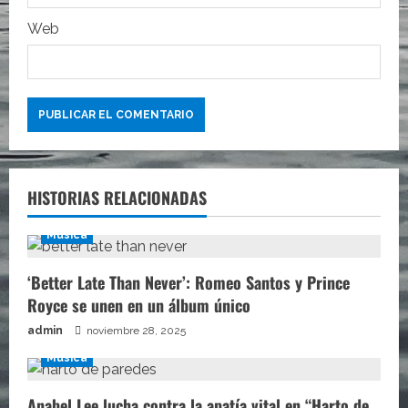
s
Web
HISTORIAS RELACIONADAS
Música
‘Better Late Than Never’: Romeo Santos y Prince
Royce se unen en un álbum único
admin
noviembre 28, 2025
Música
Anabel Lee lucha contra la apatía vital en “Harto de