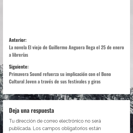
N
Anterior:
a
La novela El viejo de Guillermo Anguera llega el 25 de enero
a librerías
v
Siguiente:
e
Primavera Sound refuerza su implicación con el Bono
Cultural Joven a través de sus festivales y giras
g
a
c
Deja una respuesta
i
Tu dirección de correo electrónico no será
publicada.
Los campos obligatorios están