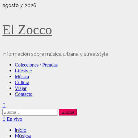
Saltar
agosto 7, 2026
al
contenido
El Zocco
Información sobre música urbana y streetstyle
Menú
Colecciones / Prendas
principal
Lifestyle
Música
Cultura
Viajar
Contacto
Buscar:
En vivo
Inicio
Música