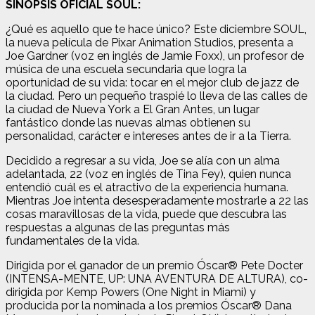
SINOPSIS OFICIAL SOUL:
¿Qué es aquello que te hace único? Este diciembre SOUL,
la nueva película de Pixar Animation Studios, presenta a
Joe Gardner (voz en inglés de Jamie Foxx), un profesor de
música de una escuela secundaria que logra la
oportunidad de su vida: tocar en el mejor club de jazz de
la ciudad. Pero un pequeño traspié lo lleva de las calles de
la ciudad de Nueva York a El Gran Antes, un lugar
fantástico donde las nuevas almas obtienen su
personalidad, carácter e intereses antes de ir a la Tierra.
Decidido a regresar a su vida, Joe se alía con un alma
adelantada, 22 (voz en inglés de Tina Fey), quien nunca
entendió cuál es el atractivo de la experiencia humana.
Mientras Joe intenta desesperadamente mostrarle a 22 las
cosas maravillosas de la vida, puede que descubra las
respuestas a algunas de las preguntas más
fundamentales de la vida.
Dirigida por el ganador de un premio Óscar® Pete Docter
(INTENSA-MENTE, UP: UNA AVENTURA DE ALTURA), co-
dirigida por Kemp Powers (One Night in Miami) y
producida por la nominada a los premios Óscar® Dana