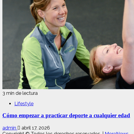
3 min de lectura
Lifestyle
Cómo empezar a practicar deporte a cualquier edad
admin
abril 17, 2026
Copyright © Todos los derechos reservados.
|
MoreNews