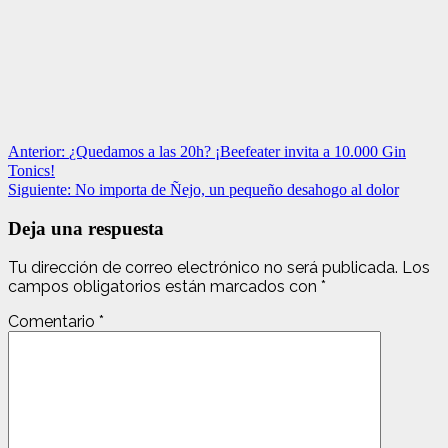
Navegación
Anterior:
¿Quedamos a las 20h? ¡Beefeater invita a 10.000 Gin
Tonics!
de
Siguiente:
No importa de Ñejo, un pequeño desahogo al dolor
entradas
Deja una respuesta
Tu dirección de correo electrónico no será publicada.
Los
campos obligatorios están marcados con
*
Comentario
*