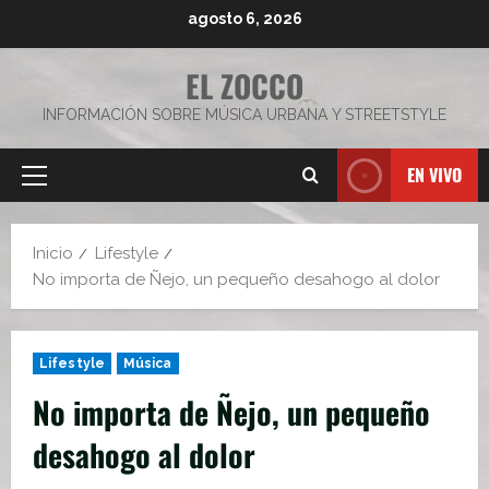
Saltar
agosto 6, 2026
al
contenido
EL ZOCCO
INFORMACIÓN SOBRE MÚSICA URBANA Y STREETSTYLE
EN VIVO
Menú
principal
Inicio
Lifestyle
No importa de Ñejo, un pequeño desahogo al dolor
Lifestyle
Música
No importa de Ñejo, un pequeño
desahogo al dolor