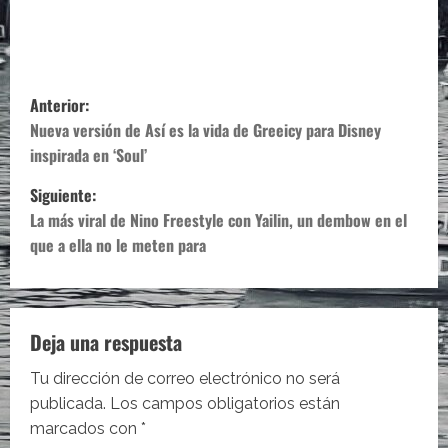
N
Anterior:
a
Nueva versión de Así es la vida de Greeicy para Disney
inspirada en ‘Soul’
v
Siguiente:
e
La más viral de Nino Freestyle con Yailin, un dembow en el
que a ella no le meten para
g
a
c
Deja una respuesta
i
Tu dirección de correo electrónico no será
publicada.
Los campos obligatorios están
ó
marcados con
*