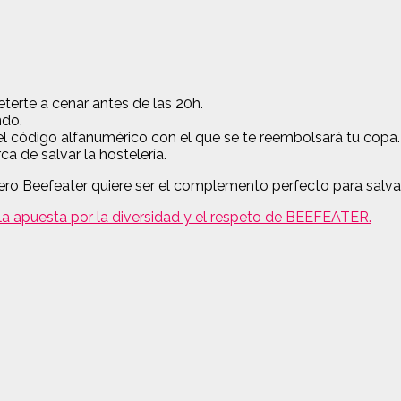
rte a cenar antes de las 20h.
ndo.
el código alfanumérico con el que se te reembolsará tu copa.
 de salvar la hostelería.
ero Beefeater quiere ser el complemento perfecto para salvar 
la apuesta por la diversidad y el respeto de BEEFEATER.