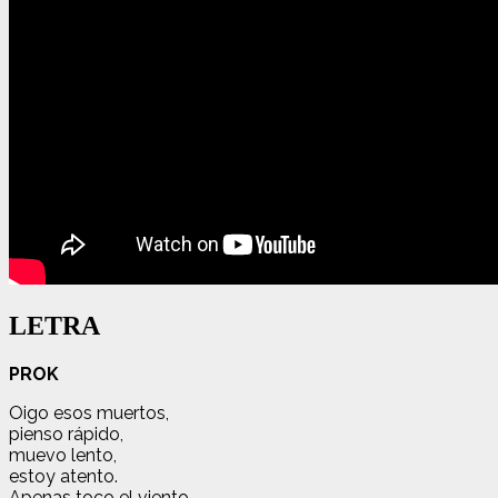
LETRA
PROK
Oigo esos muertos,
pienso rápido,
muevo lento,
estoy atento.
Apenas toco el viento,