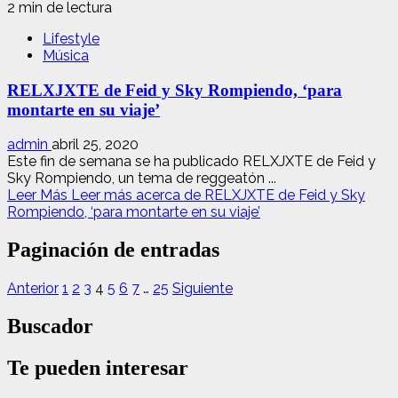
2 min de lectura
Lifestyle
Música
RELXJXTE de Feid y Sky Rompiendo, ‘para
montarte en su viaje’
admin
abril 25, 2020
Este fin de semana se ha publicado RELXJXTE de Feid y
Sky Rompiendo, un tema de reggeatón ...
Leer Más
Leer más acerca de RELXJXTE de Feid y Sky
Rompiendo, ‘para montarte en su viaje’
Paginación de entradas
Anterior
1
2
3
4
5
6
7
…
25
Siguiente
Buscador
Te pueden interesar