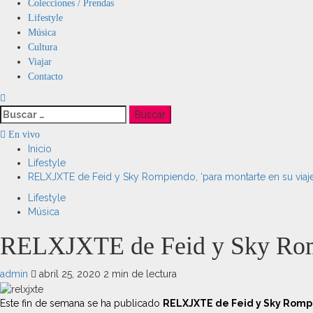
Menú
Colecciones / Prendas
principal
Lifestyle
Música
Cultura
Viajar
Contacto
Buscar:
En vivo
Inicio
Lifestyle
RELXJXTE de Feid y Sky Rompiendo, ‘para montarte en su viaje
Lifestyle
Música
RELXJXTE de Feid y Sky Rompi
admin
abril 25, 2020
2 min de lectura
Este fin de semana se ha publicado
RELXJXTE de Feid y Sky Rom