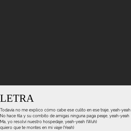
LETRA
Todavía no me explico cómo cabe ese culito en ese traje, yeah-yeah
No hace fila y su combito de amigas ninguna paga peaje, yeah-yeah
Ma, yo resolví nuestro hospedaje, yeah-yeah (Wuh)
quiero que te montes en mi viaje (Yeah)