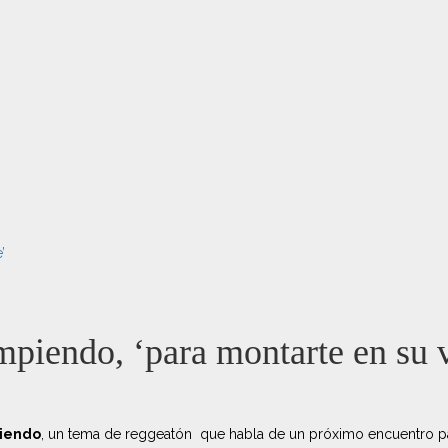
’
endo, ‘para montarte en su v
piendo
, un tema de reggeatón que habla de un próximo encuentro pa