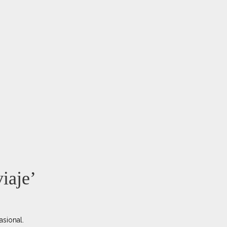
iaje’
sional.