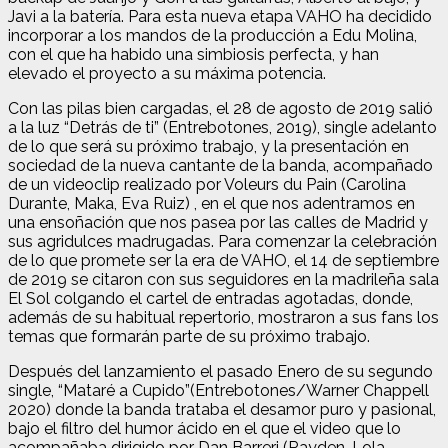
Javi a la batería. Para esta nueva etapa VAHO ha decidido
incorporar a los mandos de la producción a Edu Molina,
con el que ha habido una simbiosis perfecta, y han
elevado el proyecto a su máxima potencia.
Con las pilas bien cargadas, el 28 de agosto de 2019 salió
a la luz “Detrás de ti” (Entrebotones, 2019), single adelanto
de lo que será su próximo trabajo, y la presentación en
sociedad de la nueva cantante de la banda, acompañado
de un videoclip realizado por Voleurs du Pain (Carolina
Durante, Maka, Eva Ruiz) , en el que nos adentramos en
una ensoñación que nos pasea por las calles de Madrid y
sus agridulces madrugadas. Para comenzar la celebración
de lo que promete ser la era de VAHO, el 14 de septiembre
de 2019 se citaron con sus seguidores en la madrileña sala
El Sol colgando el cartel de entradas agotadas, donde,
además de su habitual repertorio, mostraron a sus fans los
temas que formarán parte de su próximo trabajo.
Después del lanzamiento el pasado Enero de su segundo
single, “Mataré a Cupido”(Entrebotones/Warner Chappell
2020) donde la banda trataba el desamor puro y pasional,
bajo el filtro del humor ácido en el que el video que lo
acompañaba dirigido por Dan Barreri (Rayden, Lola