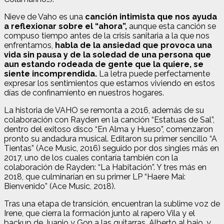
Nieve de Vaho es una
canción intimista que nos ayuda
a reflexionar sobre el “ahora”,
aunque esta canción se
compuso tiempo antes de la crisis sanitaria a la que nos
enfrentamos,
habla de la ansiedad que provoca una
vida sin pausa y de la soledad de una persona que
aun estando rodeada de gente que la quiere, se
siente incomprendida.
La letra puede perfectamente
expresar los sentimientos que estamos viviendo en estos
días de confinamiento en nuestros hogares.
La historia de VAHO se remonta a 2016, además de su
colaboración con Rayden en la canción “Estatuas de Sal”,
dentro del exitoso disco “En Alma y Hueso”, comenzaron
pronto su andadura musical. Editaron su primer sencillo “A
Tientas” (Ace Music, 2016) seguido por dos singles más en
2017, uno de los cuales contaría también con la
colaboración de Rayden: “La Habitación”. Y tres más en
2018, que culminarían en su primer LP “Haere Mai:
Bienvenido” (Ace Music, 2018).
Tras una etapa de transición, encuentran la sublime voz de
Irene, que cierra la formación junto al rapero Vila y el
backup de Juanjo y Gon a las guitarras, Alberto al bajo, y