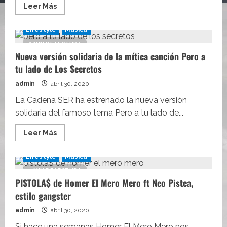
Leer
Leer Más
más
acerca
de
Lifestyle
Música
Sanadoras
Voluntades
2 MIN DE LECTURA
de
Nueva versión solidaria de la mítica canción Pero a
Macaco,
un
tu lado de Los Secretos
homenaje
al
personal
admin
abril 30, 2020
sanitario
La Cadena SER ha estrenado la nueva versión
solidaria del famoso tema Pero a tu lado de...
Leer
Leer Más
más
acerca
de
Lifestyle
Música
Nueva
versión
3 MIN DE LECTURA
solidaria
PISTOLA$ de Homer El Mero Mero ft Neo Pistea,
de
la
estilo gangster
mítica
canción
Pero
admin
abril 30, 2020
a
tu
Si hace una semanas Homer El Mero Mero nos