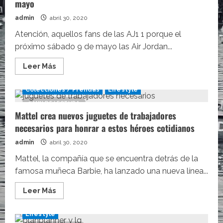
mayo
admin
abril 30, 2020
Atención, aquellos fans de las AJ1 1 porque el
próximo sábado 9 de mayo las Air Jordan...
Leer
Leer Más
más
acerca
de
Colecciones / Prendas
Lifestyle
Las
Air
2 MIN DE LECTURA
Jordan
Mattel crea nuevos juguetes de trabajadores
1
White
necesarios para honrar a estos héroes cotidianos
Royal
se
lanzarán
admin
abril 30, 2020
el
9
Mattel, la compañía que se encuentra detrás de la
de
famosa muñeca Barbie, ha lanzado una nueva línea...
mayo
Leer
Leer Más
más
acerca
de
Lifestyle
Mattel