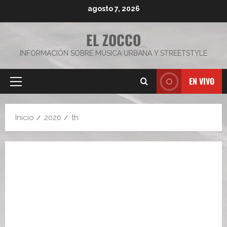
Saltar
agosto 7, 2026
al
contenido
EL ZOCCO
INFORMACIÓN SOBRE MÚSICA URBANA Y STREETSTYLE
EN VIVO
Menú
principal
Inicio
2020
th