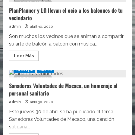
crea
2 MIN DE LECTURA
nuevos
PlanPlanner y LG llevan el ocio a los balcones de tu
juguetes
de
vecindario
trabajadores
necesarios
para
admin
abril 30, 2020
honrar
a
Son muchos los vecinos que se animan a compartir
estos
su arte de balcón a balcón con música,...
héroes
cotidianos
Leer
Leer Más
más
acerca
de
Lifestyle
Música
PlanPlanner
y
2 MIN DE LECTURA
LG
Sanadoras Voluntades de Macaco, un homenaje al
llevan
el
personal sanitario
ocio
a
los
admin
abril 30, 2020
balcones
de
Este jueves 30 de abril se ha publicado el tema
tu
Sanadoras Voluntades de Macaco, una canción
vecindario
solidaria...