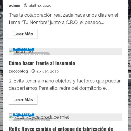
La
Mira
admin
abril 30, 2020
de
Kaydy
Tras la colaboración realizada hace unos días en el
Cain
tema “Tu Nombre” junto a C.R.O, el pasado...
Ft.
Lennis
Rodriguez
Leer
Leer Más
más
acerca
de
Lifestyle
Un
Extraño
1 MIN DE LECTURA
de
Cómo hacer frente al insomnio
Recycled
J
y
zoccoblog
abril 29, 2020
Selecta,
un
3. Evita tener a mano objetos y factores que puedan
hombre
lobo
despertarnos Para ello, retira del dormitorio el...
enamorado
Leer
Leer Más
más
acerca
de
Lifestyle
Cómo
hacer
1 MIN DE LECTURA
frente
Rolls Royce cambia el enfoque de fabricación de
al