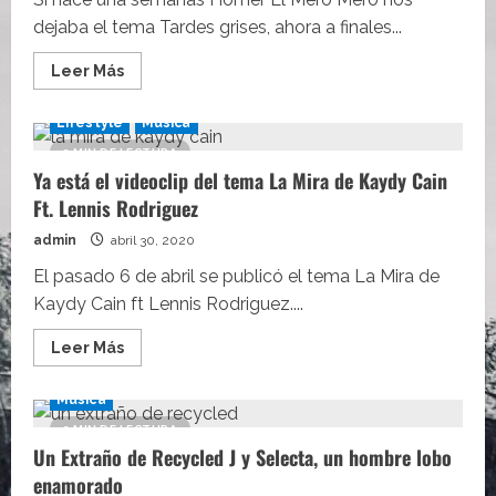
lado
dejaba el tema Tardes grises, ahora a finales...
de
Los
Secretos
Leer
Leer Más
más
acerca
de
Lifestyle
Música
PISTOLA$
de
3 MIN DE LECTURA
Homer
Ya está el videoclip del tema La Mira de Kaydy Cain
El
Mero
Ft. Lennis Rodriguez
Mero
ft
Neo
admin
abril 30, 2020
Pistea,
estilo
El pasado 6 de abril se publicó el tema La Mira de
gangster
Kaydy Cain ft Lennis Rodriguez....
Leer
Leer Más
más
acerca
de
Música
Ya
está
2 MIN DE LECTURA
el
Un Extraño de Recycled J y Selecta, un hombre lobo
videoclip
del
enamorado
tema