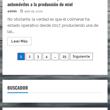
insomnio
automóviles a la producción de miel
admin
abril 29, 2020
No obstante, la verdad es que el colmenar ha
estado operativo desde 2017, produciendo una de
las...
Leer
Leer Más
más
acerca
de
Paginación
Rolls
1
2
3
4
…
25
Siguiente
Royce
cambia
de
el
enfoque
de
entradas
fabricación
de
automóviles
a
BUSCADOR
la
producción
de
miel