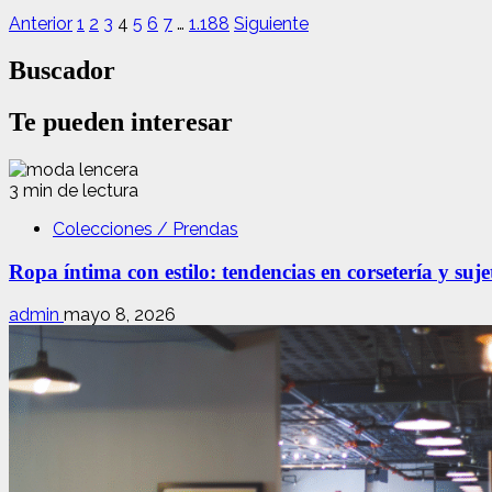
Anterior
1
2
3
4
5
6
7
…
1.188
Siguiente
Buscador
Te pueden interesar
3 min de lectura
Colecciones / Prendas
Ropa íntima con estilo: tendencias en corsetería y suj
admin
mayo 8, 2026