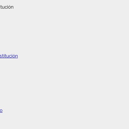
stitución
no