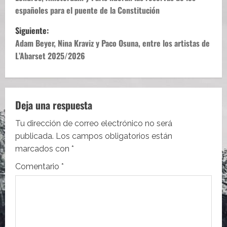
a
españoles para el puente de la Constitución
v
Siguiente:
e
Adam Beyer, Nina Kraviz y Paco Osuna, entre los artistas de
L’Abarset 2025/2026
g
a
c
Deja una respuesta
i
Tu dirección de correo electrónico no será
publicada.
Los campos obligatorios están
ó
marcados con
*
n
Comentario
*
d
e