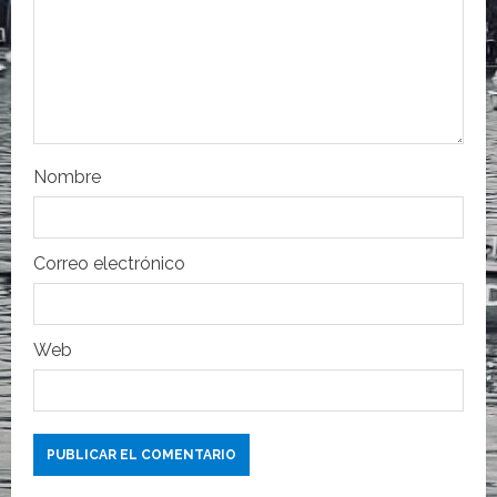
e
n
t
r
Nombre
a
d
Correo electrónico
a
s
Web