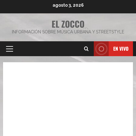
Saltar
agosto 3, 2026
al
contenido
EL ZOCCO
INFORMACIÓN SOBRE MÚSICA URBANA Y STREETSTYLE
EN VIVO
Menú
principal