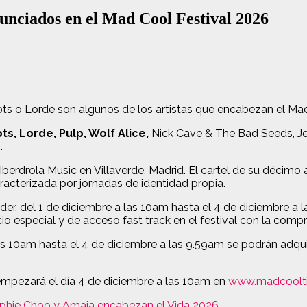
unciados en el Mad Cool Festival 2026
ots o Lorde son algunos de los artistas que encabezan el Mad
s, Lorde, Pulp, Wolf Alice,
Nick Cave & The Bad Seeds, Je
.
 Iberdrola Music en Villaverde, Madrid. El cartel de su décimo 
acterizada por jornadas de identidad propia.
ander, del 1 de diciembre a las 10am hasta el 4 de diciembre a
cio especial y de acceso fast track en el festival con la c
las 10am hasta el 4 de diciembre a las 9.59am se podrán adqu
 empezará el día 4 de diciembre a las 10am en
www.madcoolti
ie Choo y Amaia encabezan el Vida 2026
.