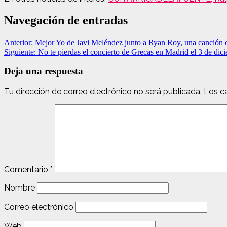
Navegación de entradas
Anterior:
Mejor Yo de Javi Meléndez junto a Ryan Roy, una canción 
Siguiente:
No te pierdas el concierto de Grecas en Madrid el 3 de dic
Deja una respuesta
Tu dirección de correo electrónico no será publicada.
Los c
Comentario
*
Nombre
Correo electrónico
Web