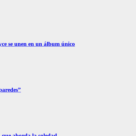
yce se unen en un álbum único
 paredes”
n que aborda la soledad