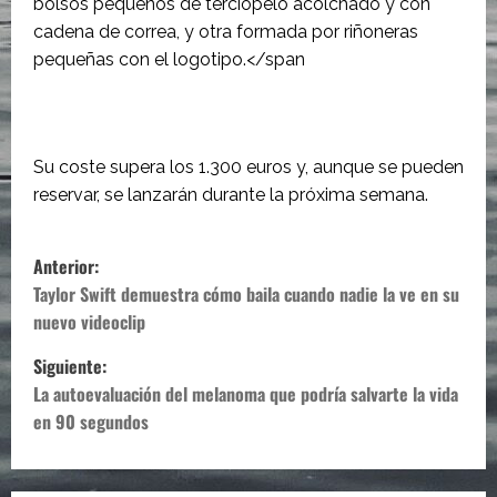
bolsos pequeños de terciopelo acolchado y con
cadena de correa, y otra formada por riñoneras
pequeñas con el logotipo.</span
Su coste supera los 1.300 euros y, aunque se pueden
reservar, se lanzarán durante la próxima semana.
N
Anterior:
a
Taylor Swift demuestra cómo baila cuando nadie la ve en su
nuevo videoclip
v
Siguiente:
e
La autoevaluación del melanoma que podría salvarte la vida
en 90 segundos
g
a