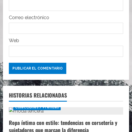
a
d
Correo electrónico
a
s
Web
HISTORIAS RELACIONADAS
Colecciones / Prendas
Ropa íntima con estilo: tendencias en corsetería y
sujetadores que marcan la diferencia