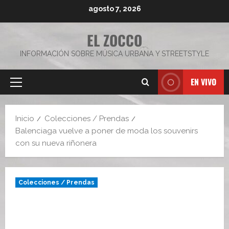
Saltar
agosto 7, 2026
al
contenido
EL ZOCCO
INFORMACIÓN SOBRE MÚSICA URBANA Y STREETSTYLE
EN VIVO
Menú
principal
Inicio
Colecciones / Prendas
Balenciaga vuelve a poner de moda los souvenirs
con su nueva riñonera
Colecciones / Prendas