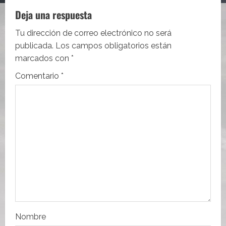
c
Deja una respuesta
i
Tu dirección de correo electrónico no será
publicada.
Los campos obligatorios están
ó
marcados con
*
n
Comentario
*
d
e
e
n
t
r
Nombre