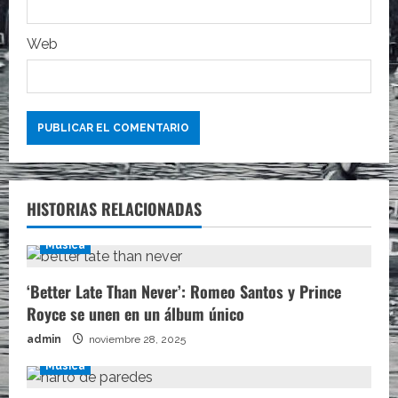
a
Web
s
HISTORIAS RELACIONADAS
Música
‘Better Late Than Never’: Romeo Santos y Prince
Royce se unen en un álbum único
admin
noviembre 28, 2025
Música