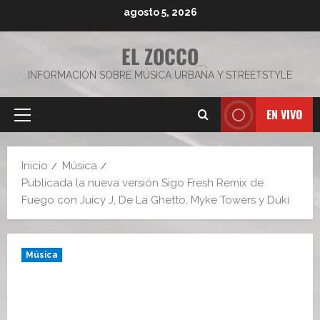
Saltar
agosto 5, 2026
al
contenido
EL ZOCCO
INFORMACIÓN SOBRE MÚSICA URBANA Y STREETSTYLE
EN VIVO
Menú
principal
Inicio
Música
Publicada la nueva versión Sigo Fresh Remix de
Fuego con Juicy J, De La Ghetto, Myke Towers y Duki
Música