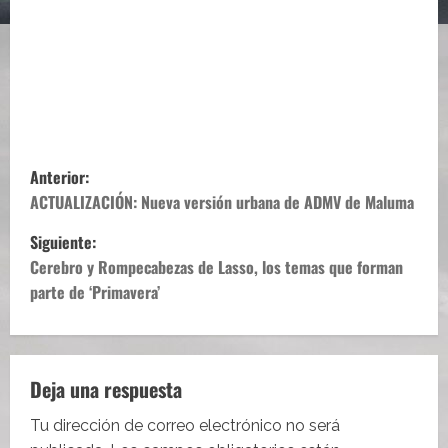
N
Anterior:
a
ACTUALIZACIÓN: Nueva versión urbana de ADMV de Maluma
Siguiente:
v
Cerebro y Rompecabezas de Lasso, los temas que forman
e
parte de ‘Primavera’
g
a
Deja una respuesta
c
Tu dirección de correo electrónico no será