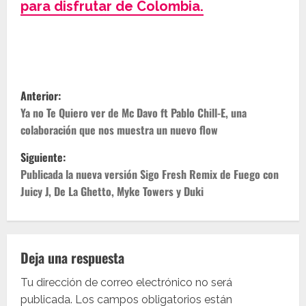
para disfrutar de Colombia.
N
Anterior:
a
Ya no Te Quiero ver de Mc Davo ft Pablo Chill-E, una
colaboración que nos muestra un nuevo flow
v
Siguiente:
e
Publicada la nueva versión Sigo Fresh Remix de Fuego con
Juicy J, De La Ghetto, Myke Towers y Duki
g
a
c
Deja una respuesta
i
Tu dirección de correo electrónico no será
publicada.
Los campos obligatorios están