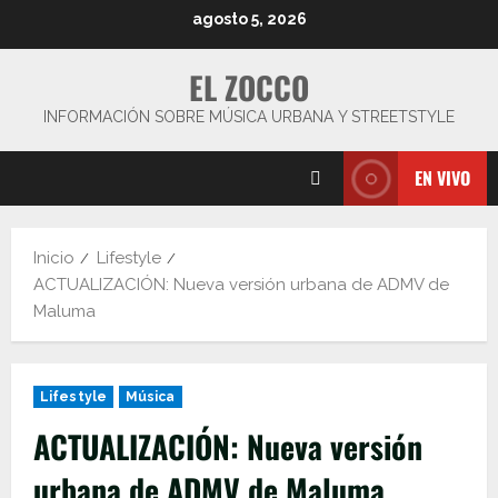
Saltar
agosto 5, 2026
al
contenido
EL ZOCCO
INFORMACIÓN SOBRE MÚSICA URBANA Y STREETSTYLE
EN VIVO
Inicio
Lifestyle
ACTUALIZACIÓN: Nueva versión urbana de ADMV de
Maluma
Lifestyle
Música
ACTUALIZACIÓN: Nueva versión
urbana de ADMV de Maluma