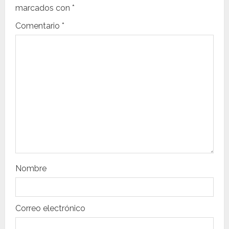
ó
marcados con
*
n
Comentario
*
d
e
e
n
t
r
Nombre
a
d
Correo electrónico
a