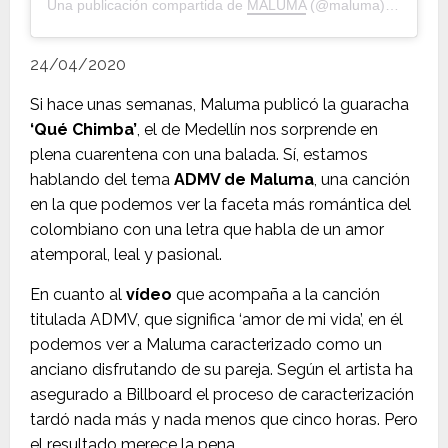
Una publicación compartida de
MALUMA
(@maluma) el
15 May
24/04/2020
Si hace unas semanas, Maluma publicó la guaracha
‘Qué Chimba’
, el de Medellín nos sorprende en
plena cuarentena con una balada. Sí, estamos
hablando del tema
ADMV de Maluma
, una canción
en la que podemos ver la faceta más romántica del
colombiano con una letra que habla de un amor
atemporal, leal y pasional.
En cuanto al
vídeo
que acompaña a la canción
titulada ADMV, que significa ‘amor de mi vida’, en él
podemos ver a Maluma caracterizado como un
anciano disfrutando de su pareja. Según el artista ha
asegurado a Billboard el proceso de caracterización
tardó nada más y nada menos que cinco horas. Pero
el resultado merece la pena.