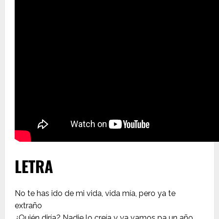
LETRA
No te has ido de mi vida, vida mía, pero ya te
extraño
¿Quién diría? Nadie lo creía y ya vamos pa un año