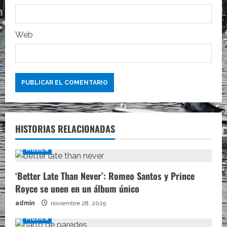
a
s
Web
HISTORIAS RELACIONADAS
Música
‘Better Late Than Never’: Romeo Santos y Prince
Royce se unen en un álbum único
admin
noviembre 28, 2025
Música