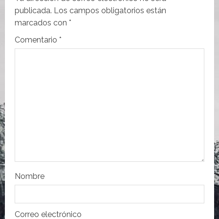
i
publicada.
Los campos obligatorios están
ó
marcados con
*
n
Comentario
*
d
e
e
n
t
r
Nombre
a
d
Correo electrónico