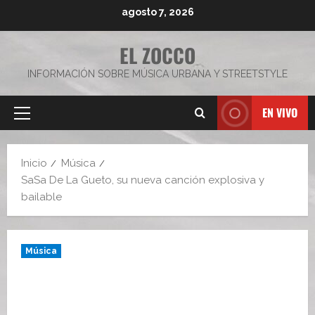
Saltar
agosto 7, 2026
al
contenido
EL ZOCCO
INFORMACIÓN SOBRE MÚSICA URBANA Y STREETSTYLE
EN VIVO
Menú
principal
Inicio
Música
SaSa De La Gueto, su nueva canción explosiva y
bailable
Música