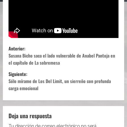
N
Anterior:
a
Susana Bicho saca el lado vulnerable de Anabel Pantoja en
el capítulo de La sobremesa
v
Siguiente:
e
Sólo mírame de Los Del Limit, un sierreño con profunda
carga emocional
g
a
c
Deja una respuesta
Tu dirección de correo electrónico no será