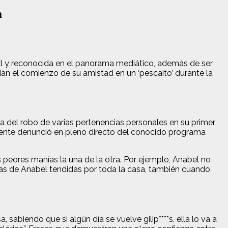
a
al y reconocida en el panorama mediático, además de ser
n el comienzo de su amistad en un ‘pescaito’ durante la
 la del robo de varias pertenencias personales en su primer
uiente denunció en pleno directo del conocido programa
 peores manías la una de la otra. Por ejemplo, Anabel no
gas de Anabel tendidas por toda la casa, también cuando
abiendo que si algún día se vuelve gilip****s, ella lo va a