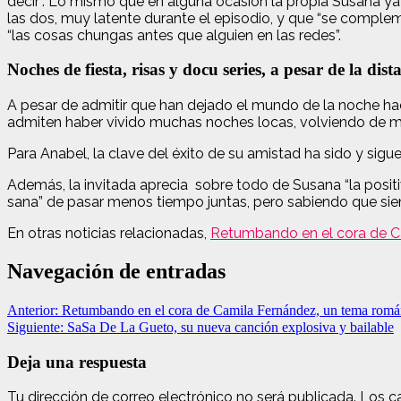
decir”. Lo mismo que en alguna ocasión la propia Susana ya 
las dos, muy latente durante el episodio, y que “se complem
“las cosas chungas antes que alguien en las redes”.
Noches de fiesta, risas y docu series, a pesar de la dist
A pesar de admitir que han dejado el mundo de la noche hac
admiten haber vivido muchas noches locas, volviendo de ma
Para Anabel, la clave del éxito de su amistad ha sido y sigue
Además, la invitada aprecia sobre todo de Susana “la posit
sana” de pasar menos tiempo juntas, pero sabiendo que siem
En otras noticias relacionadas,
Retumbando en el cora de Ca
Navegación de entradas
Anterior:
Retumbando en el cora de Camila Fernández, un tema román
Siguiente:
SaSa De La Gueto, su nueva canción explosiva y bailable
Deja una respuesta
Tu dirección de correo electrónico no será publicada.
Los c