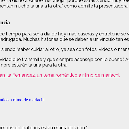
le ha dicho a Anabel de “aflojar, porque estás siendo muy fo
entan mucho la una a la otra” como admite la presentadora. A
ancia
e tiempo para ser a día de hoy más caseras y entretenerse v
drugada. Muchas historias que se deben a un vínculo tan es
 siendo “saber cuidar al otro, ya sea con fotos, videos o mens
ividad que transmite y que siempre aconseja con lo bueno”. A
pre estarán la una para la otra.
mila Fernández, un tema romántico a ritmo de mariachi.
tico a ritmo de mariachi
ampos obligatorios están marcados con
*