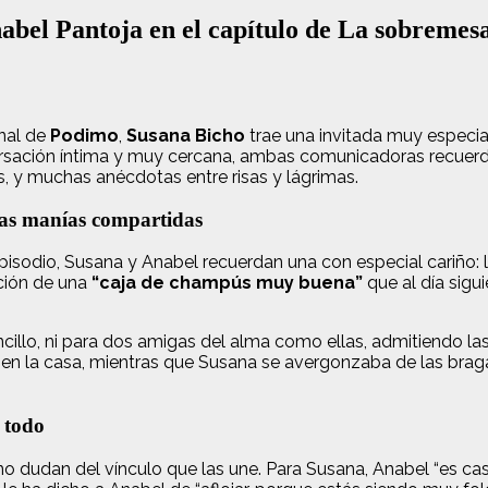
nabel Pantoja en el capítulo de La sobremes
inal de
Podimo
,
Susana Bicho
trae una invitada muy especi
rsación íntima y muy cercana, ambas comunicadoras recuerda
os, y muchas anécdotas entre risas y lágrimas.
as manías compartidas
 episodio, Susana y Anabel recuerdan una con especial cariño:
ción de una
“caja de champús muy buena”
que al día sig
llo, ni para dos amigas del alma como ellas, admitiendo las
a en la casa, mientras que Susana se avergonzaba de las bra
e todo
udan del vínculo que las une. Para Susana, Anabel “es casa, s