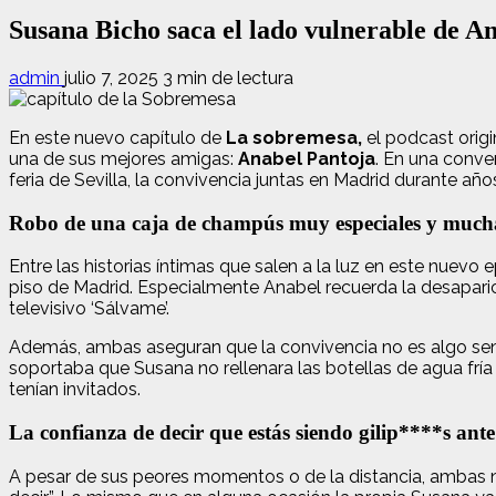
Susana Bicho saca el lado vulnerable de A
admin
julio 7, 2025
3 min de lectura
En este nuevo capítulo de
La sobremesa,
el podcast orig
una de sus mejores amigas:
Anabel Pantoja
. En una conve
feria de Sevilla, la convivencia juntas en Madrid durante añ
Robo de una caja de champús muy especiales y much
Entre las historias íntimas que salen a la luz en este nuevo
piso de Madrid. Especialmente Anabel recuerda la desapari
televisivo ‘Sálvame’.
Además, ambas aseguran que la convivencia no es algo senci
soportaba que Susana no rellenara las botellas de agua frí
tenían invitados.
La confianza de decir que estás siendo gilip****s ant
A pesar de sus peores momentos o de la distancia, ambas no d