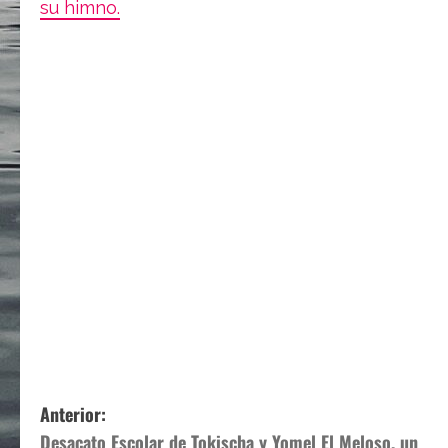
su himno.
N
Anterior:
Desacato Escolar de Tokischa y Yomel El Meloso, un