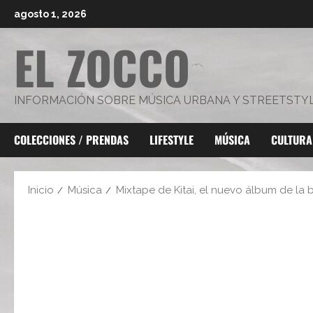
Saltar
agosto 1, 2026
al
EL ZOCCO
contenido
INFORMACIÓN SOBRE MÚSICA URBANA Y STREETSTY
COLECCIONES / PRENDAS
LIFESTYLE
MÚSICA
CULTURA
Inicio
Música
Mixtape de Kitai, el nuevo álbum de la