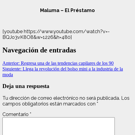
Maluma – El Préstamo
[youtube https://www.youtube.com/watch?v=-
BQJo3vK8O8&w=1226&h=480]
Navegación de entradas
Anterior:
Regresa una de las tendencias capilares de los 90
Siguiente:
Llega la revolución del bolso mini a la industria de la
moda
Deja una respuesta
Tu dirección de correo electrónico no será publicada.
Los
campos obligatorios están marcados con
*
Comentario
*