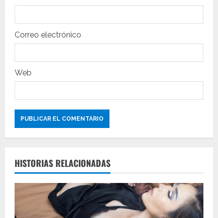
r
a
Correo electrónico
d
a
Web
s
HISTORIAS RELACIONADAS