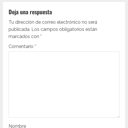
a
Deja una respuesta
c
Tu dirección de correo electrónico no será
i
publicada.
Los campos obligatorios están
marcados con
*
ó
Comentario
*
n
d
e
e
n
t
Nombre