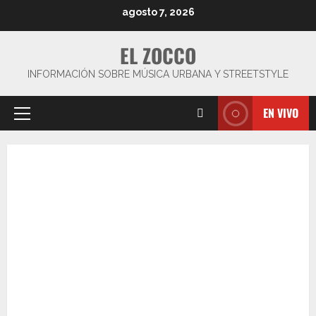
Saltar
agosto 7, 2026
al
contenido
EL ZOCCO
INFORMACIÓN SOBRE MÚSICA URBANA Y STREETSTYLE
EN VIVO
Menú
principal