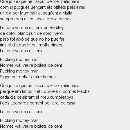
Que jo sé que he nascut per ser milionària
com si plogués llençant els bitllets pels aires
un dia per Mumbai i el següent a Malta
sempre ben escoltada a prova de bala
I el que voldria és tenir un Bentley
de color blanc i un de color verd
però tot això sé que no ho puc fer
fins el dia que tingui molts diners
I el que voldria és tenir…
Fucking money man
Només vull veure bitllets de cent
Fucking money man
Signe del dollar dintre la ment
Que jo sé que he nascut per ser milionària
perquè em tanquin el Louvre així com el Macba
cada dia celebrant el meu cumpleanys
i dos lleopards corrent pel jardí de casa
I el que voldria és tenir
Fucking money man
Només vull veure bitllets de cent