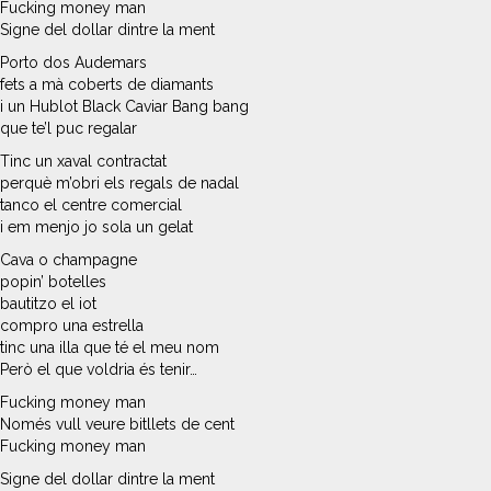
Fucking money man
Signe del dollar dintre la ment
Porto dos Audemars
fets a mà coberts de diamants
i un Hublot Black Caviar Bang bang
que te’l puc regalar
Tinc un xaval contractat
perquè m’obri els regals de nadal
tanco el centre comercial
i em menjo jo sola un gelat
Cava o champagne
popin’ botelles
bautitzo el iot
compro una estrella
tinc una illa que té el meu nom
Però el que voldria és tenir…
Fucking money man
Només vull veure bitllets de cent
Fucking money man
Signe del dollar dintre la ment