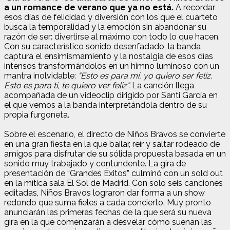
a un romance de verano que ya no está.
A recordar
esos días de felicidad y diversión con los que el cuarteto
busca la temporalidad y la emoción sin abandonar su
razón de ser: divertirse al máximo con todo lo que hacen.
Con su característico sonido desenfadado, la banda
captura el ensimismamiento y la nostalgia de esos días
intensos transformándolos en un himno luminoso con un
mantra inolvidable:
“Esto es para mí, yo quiero ser feliz.
Esto es para ti, te quiero ver feliz”.
La canción llega
acompañada de un videoclip dirigido por Santi García en
el que vemos a la banda interpretándola dentro de su
propia furgoneta.
Sobre el escenario, el directo de Niños Bravos se convierte
en una gran fiesta en la que bailar, reír y saltar rodeado de
amigos para disfrutar de su sólida propuesta basada en un
sonido muy trabajado y contundente. La gira de
presentación de “Grandes Éxitos” culminó con un sold out
en la mítica sala El Sol de Madrid. Con solo seis canciones
editadas, Niños Bravos lograron dar forma a un show
redondo que suma fieles a cada concierto. Muy pronto
anunciarán las primeras fechas de la que será su nueva
gira en la que comenzarán a desvelar cómo suenan las