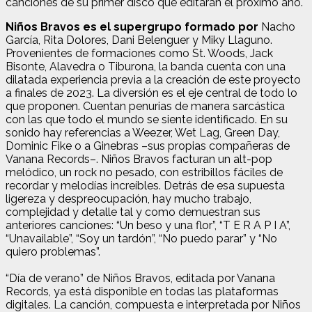
canciones de su primer disco que editarán el próximo año.
Niños Bravos es el supergrupo formado por
Nacho
García, Rita Dolores, Dani Belenguer y Miky Llaguno.
Provenientes de formaciones como St. Woods, Jack
Bisonte, Alavedra o Tiburona, la banda cuenta con una
dilatada experiencia previa a la creación de este proyecto
a finales de 2023. La diversión es el eje central de todo lo
que proponen. Cuentan penurias de manera sarcástica
con las que todo el mundo se siente identificado. En su
sonido hay referencias a Weezer, Wet Lag, Green Day,
Dominic Fike o a Ginebras –sus propias compañeras de
Vanana Records–. Niños Bravos facturan un alt-pop
melódico, un rock no pesado, con estribillos fáciles de
recordar y melodías increíbles. Detrás de esa supuesta
ligereza y despreocupación, hay mucho trabajo,
complejidad y detalle tal y como demuestran sus
anteriores canciones: “Un beso y una flor”, “T E R A P I A”,
“Unavailable”, “Soy un tardón”, “No puedo parar” y “No
quiero problemas”.
“Día de verano” de Niños Bravos, editada por Vanana
Records, ya está disponible en todas las plataformas
digitales. La canción, compuesta e interpretada por Niños