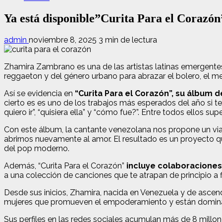
Ya está disponible”Curita Para el Coraz
admin
noviembre 8, 2025
3 min de lectura
Zhamira Zambrano es una de las artistas latinas emergentes
reggaeton y del género urbano para abrazar el bolero, el mer
Así se evidencia en
“Curita Para el Corazón”, su álbum 
cierto es es uno de los trabajos más esperados del año si
quiero ir”, “quisiera ella” y “cómo fue?”. Entre todos ellos 
Con este álbum, la cantante venezolana nos propone un viaj
abrirnos nuevamente al amor. El resultado es un proyecto qu
del pop moderno.
Además, “Curita Para el Corazón”
incluye colaboraciones
a una colección de canciones que te atrapan de principio a f
Desde sus inicios, Zhamira, nacida en Venezuela y de ascend
mujeres que promueven el empoderamiento y están dominan
Sus perfiles en las redes sociales acumulan más de 8 millo