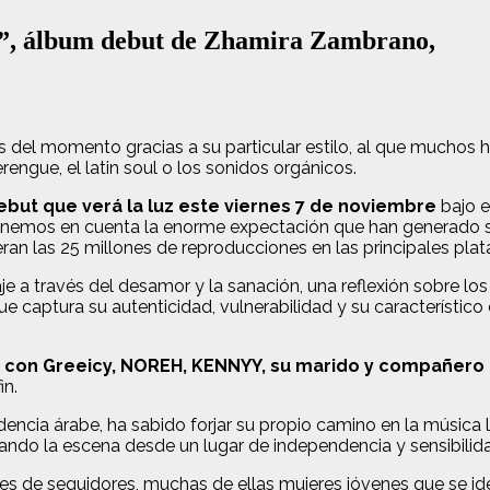
ón”, álbum debut de Zhamira Zambrano,
 del momento gracias a su particular estilo, al que muchos 
engue, el latin soul o los sonidos orgánicos.
debut que verá la luz este viernes 7 de noviembre
bajo e
 tenemos en cuenta la enorme expectación que han generado s
superan las 25 millones de reproducciones en las principales pl
e a través del desamor y la sanación, una reflexión sobre lo
e captura su autenticidad, vulnerabilidad y su característico
 con Greeicy, NOREH, KENNYY, su marido y compañero 
in.
encia árabe, ha sabido forjar su propio camino en la música l
do la escena desde un lugar de independencia y sensibilid
nes de seguidores, muchas de ellas mujeres jóvenes que se i