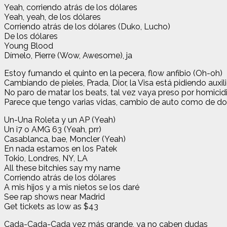
Yeah, corriendo atrás de los dólares
Yeah, yeah, de los dólares
Corriendo atrás de los dólares (Duko, Lucho)
De los dólares
Young Blood
Dímelo, Pierre (Wow, Awesome), ja
Estoy fumando el quinto en la pecera, flow anfibio (Oh-oh)
Cambiando de pieles, Prada, Dior, la Visa está pidiendo auxil
No paro de matar los beats, tal vez vaya preso por homicid
Parece que tengo varias vidas, cambio de auto como de dom
Un-Una Roleta y un AP (Yeah)
Un i7 o AMG 63 (Yeah, prr)
Casablanca, bae, Moncler (Yeah)
En nada estamos en los Patek
Tokio, Londres, NY, LA
All these bitchies say my name
Corriendo atrás de los dólares
A mis hijos y a mis nietos se los daré
See rap shows near Madrid
Get tickets as low as $43
Cada-Cada-Cada vez más grande, ya no caben dudas