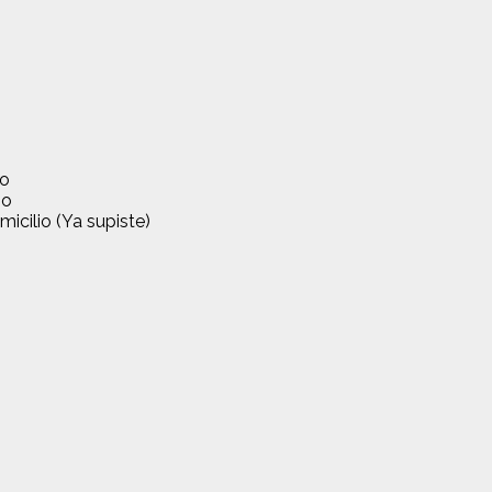
io
io
icilio (Ya supiste)