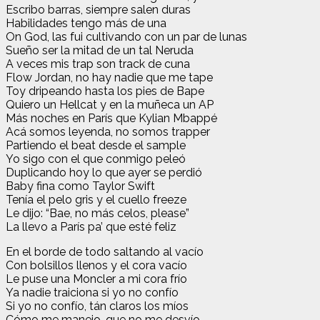
Escribo barras, siempre salen duras
Habilidades tengo más de una
On God, las fui cultivando con un par de lunas
Sueño ser la mitad de un tal Neruda
A veces mis trap son track de cuna
Flow Jordan, no hay nadie que me tape
Toy dripeando hasta los pies de Bape
Quiero un Hellcat y en la muñeca un AP
Más noches en París que Kylian Mbappé
Acá somos leyenda, no somos trapper
Partiendo el beat desde el sample
Yo sigo con el que conmigo peleó
Duplicando hoy lo que ayer se perdió
Baby fina como Taylor Swift
Tenía el pelo gris y el cuello freeze
Le dijo: “Bae, no más celos, please”
La llevo a París pa’ que esté feliz
En el borde de todo saltando al vacío
Con bolsillos llenos y el cora vacío
Le puse una Moncler a mi cora frío
Ya nadie traiciona si yo no confío
Si yo no confío, tán claros los míos
Cómo me manejo, que no me desvío