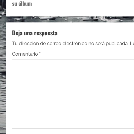
a
su álbum
v
e
Deja una respuesta
g
Tu dirección de correo electrónico no será publicada.
L
a
Comentario
*
c
i
ó
n
d
e