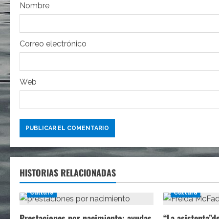
e
Nombre
n
t
Correo electrónico
r
Web
a
d
a
s
HISTORIAS RELACIONADAS
Cultura
Cultura
Prestaciones por nacimiento: ayudas
“La asistenta”d