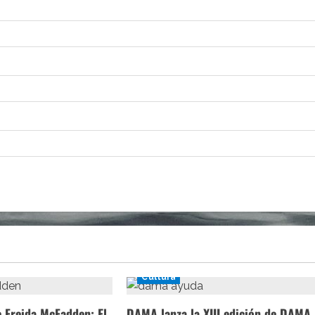
Cultura
e Freida McFadden: El
DAMA lanza la XIII edición de DAMA