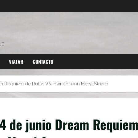
LE
VIAJAR
CONTACTO
am Requiem de Rufus Wainwright con Meryl Streep
14 de junio Dream Requie