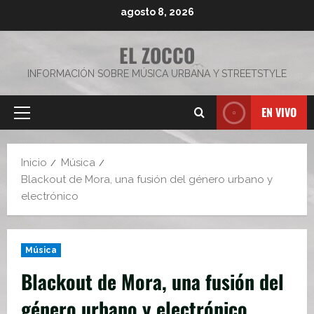
Saltar
agosto 8, 2026
al
contenido
EL ZOCCO
INFORMACIÓN SOBRE MÚSICA URBANA Y STREETSTYLE
EN VIVO
Menú
principal
Inicio
Música
Blackout de Mora, una fusión del género urbano y
electrónico
Música
Blackout de Mora, una fusión del
género urbano y electrónico