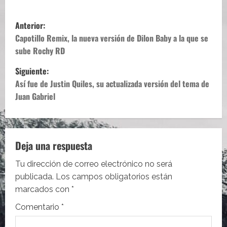
N
Anterior:
a
Capotillo Remix, la nueva versión de Dilon Baby a la que se
sube Rochy RD
v
Siguiente:
e
Así fue de Justin Quiles, su actualizada versión del tema de
Juan Gabriel
g
a
c
Deja una respuesta
i
Tu dirección de correo electrónico no será
publicada.
Los campos obligatorios están
ó
marcados con
*
n
Comentario
*