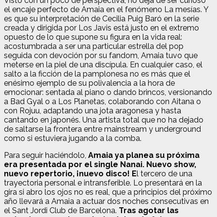
Visto con un poco de perspectiva, no deja de ser curioso
el encaje perfecto de Amaia en el fenómeno La mesías. Y
es que su interpretación de Cecilia Puig Baró en la serie
creada y dirigida por Los Javis está justo en el extremo
opuesto de lo que supone su figura en la vida real:
acostumbrada a ser una particular estrella del pop
seguida con devoción por su fandom, Amaia tuvo que
meterse en la piel de una discípula. En cualquier caso, el
salto a la ficción de la pamplonesa no es más que el
enésimo ejemplo de su polivalencia a la hora de
emocionar: sentada al piano o dando brincos, versionando
a Bad Gyal o a Los Planetas, colaborando con Aitana o
con Rojuu, adaptando una jota aragonesa y hasta
cantando en japonés. Una artista total que no ha dejado
de saltarse la frontera entre mainstream y underground
como si estuviera jugando a la comba.
Para seguir haciéndolo,
Amaia ya planea su próxima
era presentada por el single Nanai. Nuevo show,
nuevo repertorio, ¡nuevo disco! E
l tercero de una
trayectoria personal e intransferible. Lo presentará en la
gira si abro los ojos no es real, que a principios del próximo
año llevará a Amaia a actuar dos noches consecutivas en
el Sant Jordi Club de Barcelona.
Tras agotar las