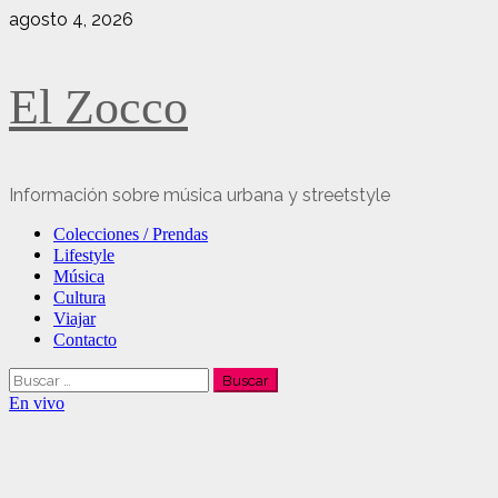
Saltar
agosto 4, 2026
al
contenido
El Zocco
Información sobre música urbana y streetstyle
Menú
Colecciones / Prendas
principal
Lifestyle
Música
Cultura
Viajar
Contacto
Buscar:
En vivo