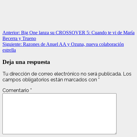
Navegación
Anterior:
Big One lanza su CROSSOVER 5: Cuando te vi de María
Becerra y Trueno
de
Siguiente:
Razones de Anuel AA y Ozuna, nueva colaboración
entradas
estrella
Deja una respuesta
Tu dirección de correo electrónico no será publicada.
Los
campos obligatorios están marcados con
*
Comentario
*