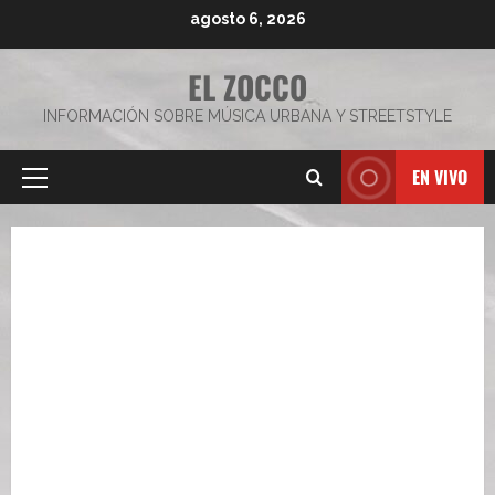
Saltar
agosto 6, 2026
al
contenido
EL ZOCCO
INFORMACIÓN SOBRE MÚSICA URBANA Y STREETSTYLE
EN VIVO
Menú
principal