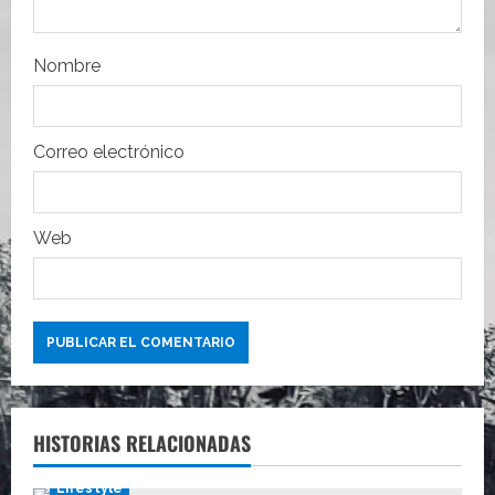
t
r
Nombre
a
d
Correo electrónico
a
s
Web
HISTORIAS RELACIONADAS
Lifestyle