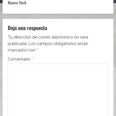
Nueva York
g
a
c
Deja una respuesta
i
Tu dirección de correo electrónico no será
publicada.
Los campos obligatorios están
ó
marcados con
*
n
Comentario
*
d
e
e
n