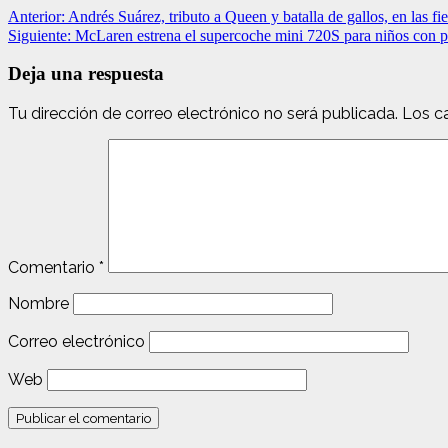
Anterior:
Andrés Suárez, tributo a Queen y batalla de gallos, en las 
Siguiente:
McLaren estrena el supercoche mini 720S para niños con p
Deja una respuesta
Tu dirección de correo electrónico no será publicada.
Los c
Comentario
*
Nombre
Correo electrónico
Web