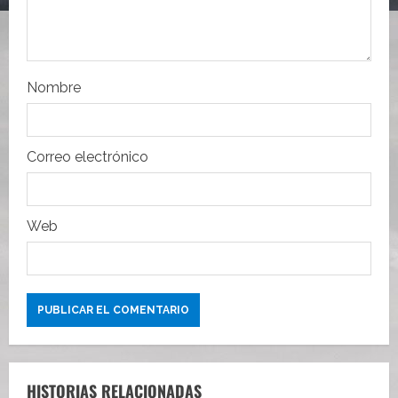
n
t
r
Nombre
a
Correo electrónico
d
a
Web
s
HISTORIAS RELACIONADAS