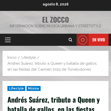
Saltar
agosto 8, 2026
al
contenido
EL ZOCCO
INFORMACIÓN SOBRE MÚSICA URBANA Y STREETSTYLE
EN VIVO
Menú
principal
Inicio
Lifestyle
Andrés Suárez, tributo a Queen y batalla de gallos,
en las fiestas del Carmen 2019 de Torrelodones
Lifestyle
Música
Andrés Suárez, tributo a Queen y
batalla de gallos, en las fiestas