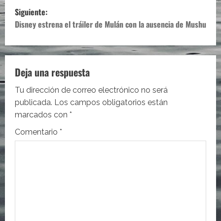
v
Siguiente:
e
Disney estrena el tráiler de Mulán con la ausencia de Mushu
g
a
Deja una respuesta
c
Tu dirección de correo electrónico no será
i
publicada.
Los campos obligatorios están
marcados con
*
ó
Comentario
*
n
d
e
e