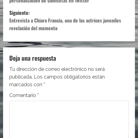
personalización de camisetas en Twitter
v
Siguiente:
e
Entrevista a Chiara Francia, una de las actrices juveniles
revelación del momento
g
a
c
Deja una respuesta
i
Tu dirección de correo electrónico no será
publicada.
Los campos obligatorios están
ó
marcados con
*
n
Comentario
*
d
e
e