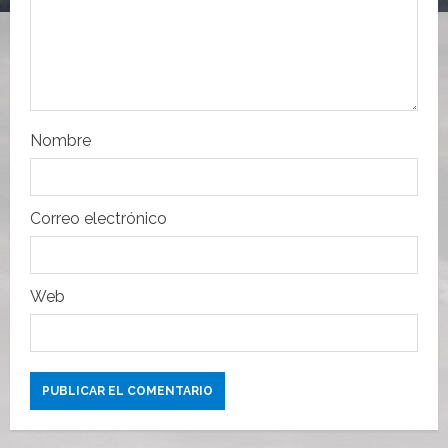
n
t
r
Nombre
a
d
Correo electrónico
a
s
Web