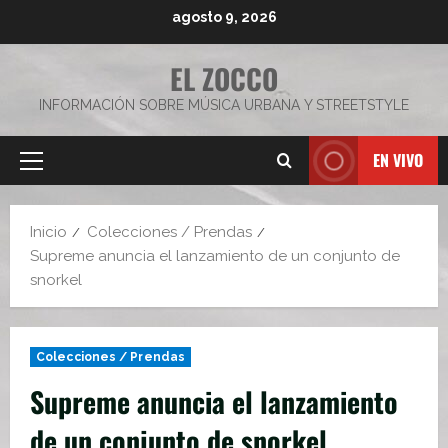
Saltar
agosto 9, 2026
al
contenido
EL ZOCCO
INFORMACIÓN SOBRE MÚSICA URBANA Y STREETSTYLE
EN VIVO
Menú
principal
Inicio
Colecciones / Prendas
Supreme anuncia el lanzamiento de un conjunto de
snorkel
Colecciones / Prendas
Supreme anuncia el lanzamiento
de un conjunto de snorkel