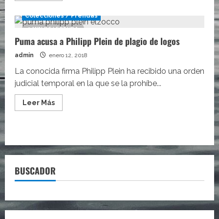
acerca
de
Colecciones / Prendas
La
grave
2 MIN DE LECTURA
demanda
Puma acusa a Philipp Plein de plagio de logos
contra
Off
White
admin
enero 12, 2018
que
amenaza
La conocida firma Philipp Plein ha recibido una orden
a
sus
judicial temporal en la que se la prohíbe...
productos
Leer
Leer Más
más
acerca
de
Puma
acusa
a
Philipp
Plein
de
BUSCADOR
plagio
de
logos