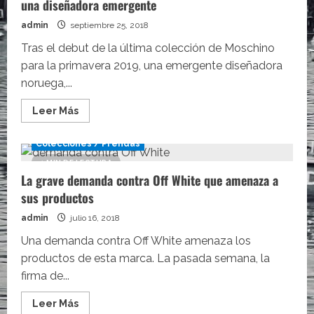
una diseñadora emergente
admin
septiembre 25, 2018
Tras el debut de la última colección de Moschino
para la primavera 2019, una emergente diseñadora
noruega,...
Leer
Leer Más
más
acerca
de
Colecciones / Prendas
Moschino
responde
1 MIN DE LECTURA
a
La grave demanda contra Off White que amenaza a
las
acusaciones
sus productos
de
plagio
de
admin
julio 16, 2018
una
diseñadora
Una demanda contra Off White amenaza los
emergente
productos de esta marca. La pasada semana, la
firma de...
Leer
Leer Más
más