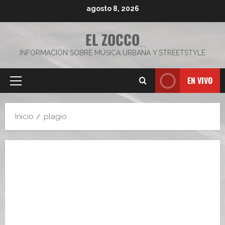
Saltar
agosto 8, 2026
al
contenido
EL ZOCCO
INFORMACIÓN SOBRE MÚSICA URBANA Y STREETSTYLE
EN VIVO
Menú
principal
Inicio
plagio