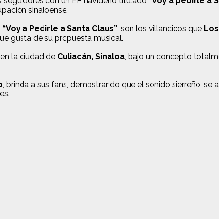
us seguidores con un EP navideño titulado
“Voy a pedirle a 
rupación sinaloense.
 “Voy a Pedirle a Santa Claus”
, son los villancicos que
Los
que gusta de su propuesta musical.
 en la ciudad de
Culiacán, Sinaloa
, bajo un concepto totalm
o
, brinda a sus fans, demostrando que el sonido sierreño, se 
es.