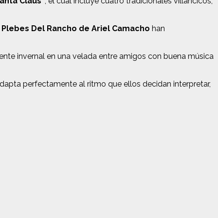
Santa Claus”
, el cual incluye cuatro tradicionales villancicos,
 Plebes Del Rancho de Ariel Camacho
han
ente invernal en una velada entre amigos con buena música
adapta perfectamente al ritmo que ellos decidan interpretar,