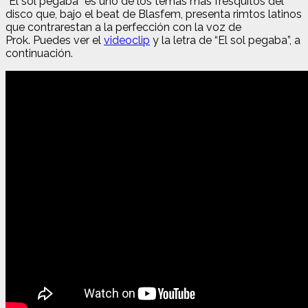
“El sol pegaba” es uno de los temas más fresquitos del
disco que, bajo el beat de Blasfem, presenta rimtos latinos
que contrarestan a la perfección con la voz de
Prok.
Puedes ver el
videoclip
y la letra de “El sol pegaba”, a
continuación.