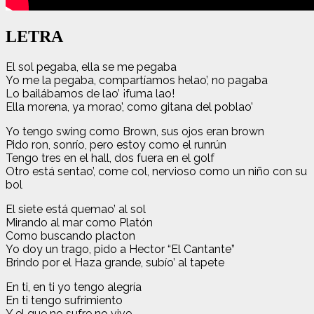
LETRA
El sol pegaba, ella se me pegaba
Yo me la pegaba, compartíamos helao’, no pagaba
Lo bailábamos de lao’ ¡fuma lao!
Ella morena, ya morao’, como gitana del poblao’
Yo tengo swing como Brown, sus ojos eran brown
Pido ron, sonrío, pero estoy como el runrún
Tengo tres en el hall, dos fuera en el golf
Otro está sentao’, come col, nervioso como un niño con su
bol
El siete está quemao’ al sol
Mirando al mar como Platón
Como buscando placton
Yo doy un trago, pido a Hector “El Cantante”
Brindo por el Haza grande, subío’ al tapete
En ti, en ti yo tengo alegría
En ti tengo sufrimiento
Y el que no sufre no vive