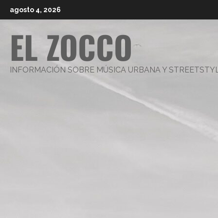
Saltar
agosto 4, 2026
al
EL ZOCCO
contenido
INFORMACIÓN SOBRE MÚSICA URBANA Y STREETSTY