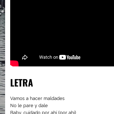
LETRA
Vamos a hacer maldades
No le pare y dale
Baby, cuidado por ahí (por ahí)