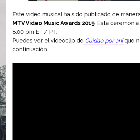
Este vídeo musical ha sido publicado de manera
MTV Video Music Awards 2019
. Esta ceremonia 
8:00 pm ET / PT.
Puedes ver el videoclip de
Cuidao por ahí
que n
continuación.