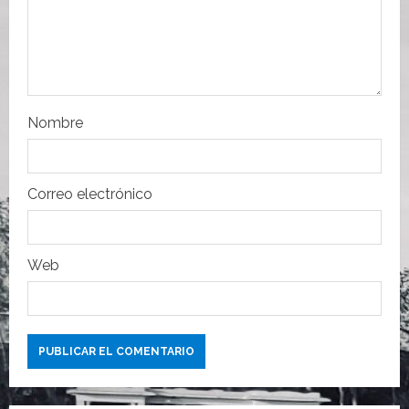
e
n
t
r
Nombre
a
Correo electrónico
d
a
Web
s