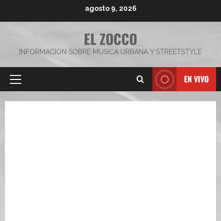
Saltar
agosto 9, 2026
al
contenido
EL ZOCCO
INFORMACIÓN SOBRE MÚSICA URBANA Y STREETSTYLE
EN VIVO
Menú
principal