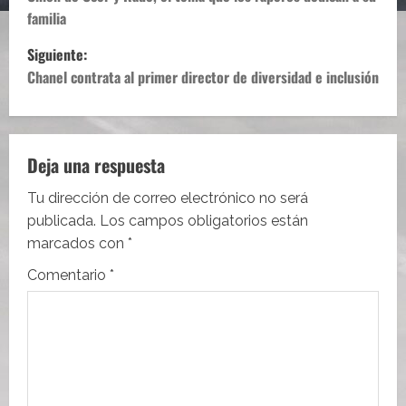
a
familia
v
Siguiente:
e
Chanel contrata al primer director de diversidad e inclusión
g
a
Deja una respuesta
c
Tu dirección de correo electrónico no será
i
publicada.
Los campos obligatorios están
marcados con
*
ó
Comentario
*
n
d
e