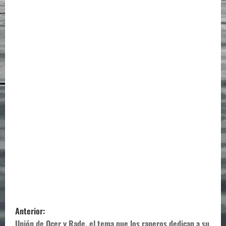
N
Anterior:
Unión de Ocer y Rade, el tema que los raperos dedican a su