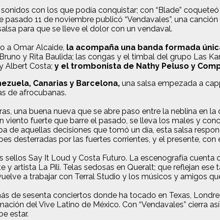
nidos con los que podía conquistar; con “Blade” coqueteó co
te pasado 11 de noviembre publicó “Vendavales”, una canción
alsa para que se lleve el dolor con un vendaval.
to a Omar Alcaide,
la acompaña una banda formada únic
Bruno y Rita Baulida; las congas y el timbal del grupo Las Ka
y Albert Costa;
y el trombonista de Nathy Peluso y Com
ezuela, Canarias y Barcelona,
una salsa empezada a cappe
das de afrocubanas.
s, una buena nueva que se abre paso entre la neblina en la 
ento fuerte que barre el pasado, se lleva los males y conced
a de aquellas decisiones que tomó un día, esta salsa respond
bes desterradas por las fuertes corrientes, y el presente, co
jo los sellos Say It Loud y Costa Futuro. La escenografía cue
y artista La Pili. Telas sedosas en Queralt; que reflejan ese 
 vuelve a trabajar con Terral Studio y los músicos y amigos q
 más de sesenta conciertos donde ha tocado en Texas, Londre
ación del Vive Latino de México. Con “Vendavales” cierra así
e estar.