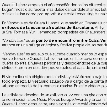
Queralt Lahoz empezó el año enseñándonos los diferentes so
Lugar”, mostró su faceta más dulce cantándole al amor. Es
música latina como protagonista de este tercer single: una s
En Vendavales de Queralt Lahoz, que nació en Granada jun
exitosos de la escena afrolatina de Barcelona:
Ahilyn 
la Sra. Tomasa, Yuri Hernández, trompetista de Challengers 
“Vendavales” es un
punto de encuentro entre Cuba, Ven
arranca en una ráfaga enérgica y festiva propia de las ban
“Vendavales” es aquello que sucede cuando menos lo espera
nuevo tema de Queralt Lahoz irrumpe en la escena como un vi
puerta abierta a nuevas personas y despidiéndose de la culp
divide el tema en dos tiempos verbales: el pasado, entre nu
El videoclip está dirigido por la artista y está firmado ba
todo empezó. El vestuario azulado va a cargo de la cantante 
urbano en medio de tal corriente marina. En este videoclip,
La artista se despide de un exitoso 2022 con una gira con
la nominación a los Music Moves Europe Awards y la confirm
Queralt Lahoz demuestra, una vez más, que está donde deb