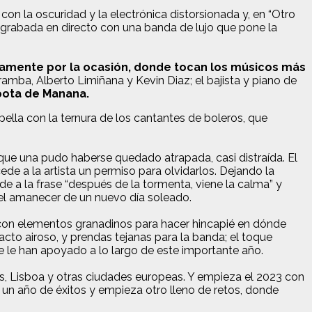
n la oscuridad y la electrónica distorsionada y, en “Otro
 grabada en directo con una banda de lujo que pone la
amente por la ocasión, donde tocan los músicos más
ramba, Alberto Limiñana y Kevin Diaz; el bajista y piano de
pota de Manana.
lla con la ternura de los cantantes de boleros, que
que una pudo haberse quedado atrapada, casi distraída. El
e a la artista un permiso para olvidarlos. Dejando la
e a la frase “después de la tormenta, viene la calma” y
n el amanecer de un nuevo día soleado.
nta con elementos granadinos para hacer hincapié en dónde
tacto airoso, y prendas tejanas para la banda; el toque
ue le han apoyado a lo largo de este importante año.
s, Lisboa y otras ciudades europeas. Y empieza el 2023 con
 un año de éxitos y empieza otro lleno de retos, donde