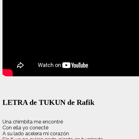
LETRA de TUKUN de Rafik
Una chimbita me encontré
Con ella yo conecté
A su lado acelera mi corazón