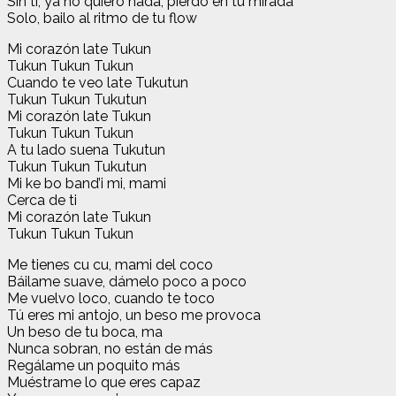
Sin ti, ya no quiero nada, pierdo en tu mirada
Solo, bailo al ritmo de tu flow
Mi corazón late Tukun
Tukun Tukun Tukun
Cuando te veo late Tukutun
Tukun Tukun Tukutun
Mi corazón late Tukun
Tukun Tukun Tukun
A tu lado suena Tukutun
Tukun Tukun Tukutun
Mi ke bo band’i mi, mami
Cerca de ti
Mi corazón late Tukun
Tukun Tukun Tukun
Me tienes cu cu, mami del coco
Báilame suave, dámelo poco a poco
Me vuelvo loco, cuando te toco
Tú eres mi antojo, un beso me provoca
Un beso de tu boca, ma
Nunca sobran, no están de más
Regálame un poquito más
Muéstrame lo que eres capaz