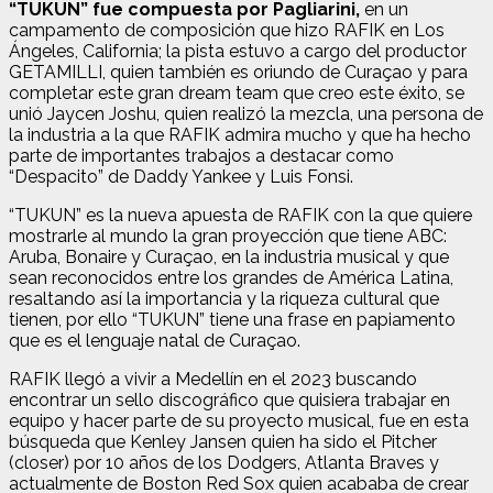
“TUKUN” fue compuesta por Pagliarini,
en un
campamento de composición que hizo RAFIK en Los
Ángeles, California; la pista estuvo a cargo del productor
GETAMILLI, quien también es oriundo de Curaçao y para
completar este gran dream team que creo este éxito, se
unió Jaycen Joshu, quien realizó la mezcla, una persona de
la industria a la que RAFIK admira mucho y que ha hecho
parte de importantes trabajos a destacar como
“Despacito” de Daddy Yankee y Luis Fonsi.
“TUKUN” es la nueva apuesta de RAFIK con la que quiere
mostrarle al mundo la gran proyección que tiene ABC:
Aruba, Bonaire y Curaçao, en la industria musical y que
sean reconocidos entre los grandes de América Latina,
resaltando así la importancia y la riqueza cultural que
tienen, por ello “TUKUN” tiene una frase en papiamento
que es el lenguaje natal de Curaçao.
RAFIK llegó a vivir a Medellín en el 2023 buscando
encontrar un sello discográfico que quisiera trabajar en
equipo y hacer parte de su proyecto musical, fue en esta
búsqueda que Kenley Jansen quien ha sido el Pitcher
(closer) por 10 años de los Dodgers, Atlanta Braves y
actualmente de Boston Red Sox quien acababa de crear