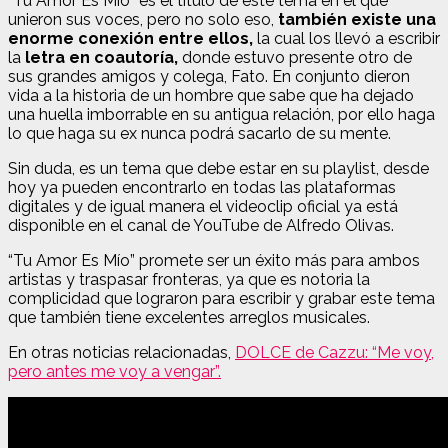
“Tu Amor Es Mío” es el título de este tema en el que
unieron sus voces, pero no solo eso,
también existe una
enorme conexión entre ellos,
la cual los llevó a escribir
la
letra en coautoría,
donde estuvo presente otro de
sus grandes amigos y colega, Fato. En conjunto dieron
vida a la historia de un hombre que sabe que ha dejado
una huella imborrable en su antigua relación, por ello haga
lo que haga su ex nunca podrá sacarlo de su mente.
Sin duda, es un tema que debe estar en su playlist, desde
hoy ya pueden encontrarlo en todas las plataformas
digitales y de igual manera el videoclip oficial ya está
disponible en el canal de YouTube de Alfredo Olivas.
“Tu Amor Es Mío” promete ser un éxito más para ambos
artistas y traspasar fronteras, ya que es notoria la
complicidad que lograron para escribir y grabar este tema
que también tiene excelentes arreglos musicales.
En otras noticias relacionadas,
DOLCE de Cazzu: “Me voy,
pero antes me voy a vengar”.