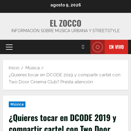
Saltar
agosto 9, 2026
al
contenido
EL ZOCCO
INFORMACIÓN SOBRE MÚSICA URBANA Y STREETSTYLE
EN VIVO
Menú
principal
Inicio
Música
¿Quieres tocar en DCODE 2019 y compartir cartel con
Two Door Cinema Club? Presta atención
Música
¿Quieres tocar en DCODE 2019 y
compartir cartel con Two Door