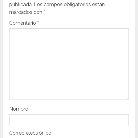
i
publicada.
Los campos obligatorios están
ó
marcados con
*
n
Comentario
*
d
e
e
n
t
r
Nombre
a
d
Correo electrónico