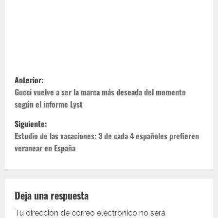
N
Anterior:
a
Gucci vuelve a ser la marca más deseada del momento
según el informe Lyst
v
Siguiente:
e
Estudio de las vacaciones: 3 de cada 4 españoles prefieren
veranear en España
g
a
c
Deja una respuesta
Tu dirección de correo electrónico no será