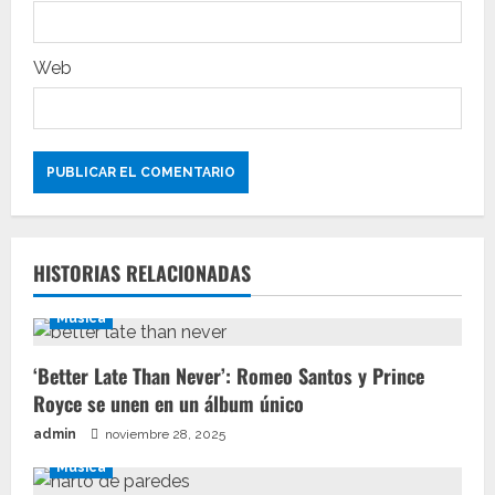
a
s
Web
HISTORIAS RELACIONADAS
Música
‘Better Late Than Never’: Romeo Santos y Prince
Royce se unen en un álbum único
admin
noviembre 28, 2025
Música